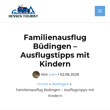
Zum
Inhalt
Mai
springen
Men
Familienausflug
Büdingen –
Ausflugstipps mit
Kindern
Von
sven
•
02.08.2026
Home
Büdingen
Familienausflug Büdingen – Ausflugstipps mit
Kindern