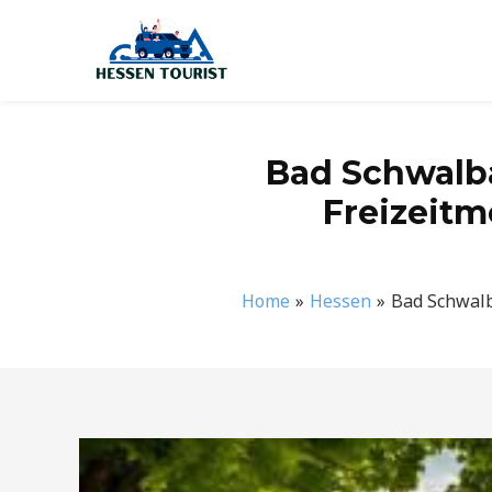
Zum
Inhalt
springen
Bad Schwalb
Freizeit
Home
Hessen
Bad Schwalb