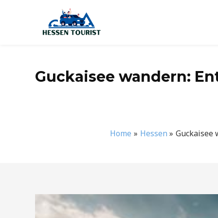
Zum
Inhalt
springen
Guckaisee wandern: E
Home
Hessen
Guckaisee 