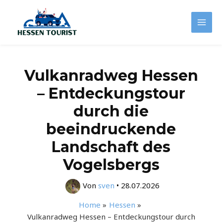
Zum
Inhalt
Mai
springen
Men
Vulkanradweg Hessen
– Entdeckungstour
durch die
beeindruckende
Landschaft des
Vogelsbergs
Von
sven
•
28.07.2026
Home
Hessen
Vulkanradweg Hessen – Entdeckungstour durch