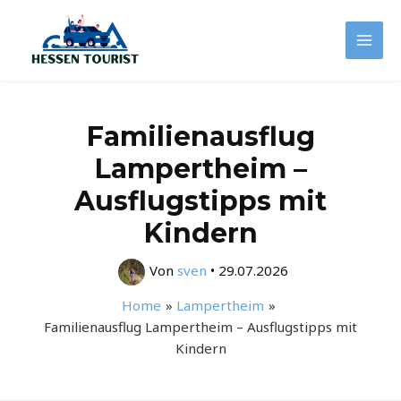
Zum
Inhalt
Mai
springen
Men
Familienausflug
Lampertheim –
Ausflugstipps mit
Kindern
Von
sven
•
29.07.2026
Home
Lampertheim
Familienausflug Lampertheim – Ausflugstipps mit
Kindern