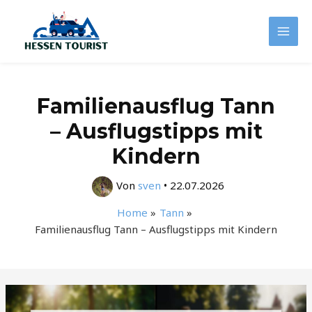
Zum
Inhalt
Mai
springen
Men
Familienausflug Tann
– Ausflugstipps mit
Kindern
Von
sven
•
22.07.2026
Home
Tann
Familienausflug Tann – Ausflugstipps mit Kindern