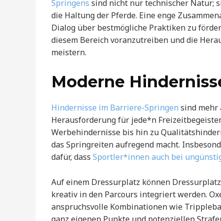
Springens
sind nicht nur technischer Natur; 
die Haltung der Pferde. Eine enge Zusammenar
Dialog über bestmögliche Praktiken zu fördern
diesem Bereich voranzutreiben und die Herau
meistern.
Moderne Hindernisse
Hindernisse im Barriere-Springen
sind mehr a
Herausforderung für jede*n Freizeitbegeiste
Werbehindernisse bis hin zu Qualitätshindern
das Springreiten aufregend macht. Insbesond
dafür, dass
Sportler*innen auch bei ungünst
Auf einem Dressurplatz können Dressurplatz
kreativ in den Parcours integriert werden. Ox
anspruchsvolle Kombinationen wie Tripplebar
ganz eigenen Punkte und potenziellen Strafen