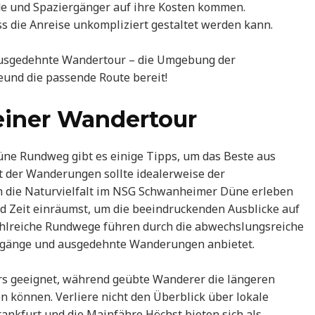
de und Spaziergänger auf ihre Kosten kommen.
s die Anreise unkompliziert gestaltet werden kann.
ausgedehnte Wandertour – die Umgebung der
und die passende Route bereit!
einer Wandertour
ne Rundweg gibt es einige Tipps, um das Beste aus
 der Wanderungen sollte idealerweise der
h die Naturvielfalt im NSG Schwanheimer Düne erleben
nd Zeit einräumst, um die beeindruckenden Ausblicke auf
hlreiche Rundwege führen durch die abwechslungsreiche
iergänge und ausgedehnte Wanderungen anbietet.
rs geeignet, während geübte Wanderer die längeren
 können. Verliere nicht den Überblick über lokale
nkfurt und die Mainfähre Höchst bieten sich als