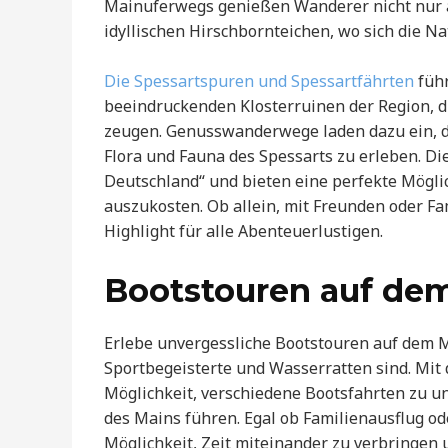
Mainuferwegs genießen Wanderer nicht nur 
idyllischen Hirschbornteichen, wo sich die Nat
Die Spessartspuren und Spessartfährten
führ
beeindruckenden Klosterruinen der Region, d
zeugen. Genusswanderwege laden dazu ein, di
Flora und Fauna des Spessarts zu erleben. D
Deutschland“ und bieten eine perfekte Möglic
auszukosten. Ob allein, mit Freunden oder Fa
Highlight für alle Abenteuerlustigen.
Bootstouren auf de
Erlebe unvergessliche Bootstouren auf dem Ma
Sportbegeisterte und Wasserratten sind. Mi
Möglichkeit, verschiedene Bootsfahrten zu u
des Mains führen. Egal ob Familienausflug ode
Möglichkeit, Zeit miteinander zu verbringen 