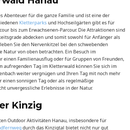
erwald Hanau
s Abenteuer für die ganze Familie und ist eine der
chiedenen
Kletterparks
und Hochseilgärten gibt es für
cour bis zum Erwachsenen-Parcour. Die Attraktionen sind
gkeitsgrade abdecken und somit sowohl für Anfänger als
Erleben Sie den Nervenkitzel bei den schwebenden
ie Natur von oben betrachten. Ein Besuch im
t für einen Familienausflug oder für Gruppen von Freunden,
 aufregenden Tag im Kletterwald können Sie sich im
enbach weiter vergnügen und Ihren Tag mit noch mehr
für einen sonnigen Tag oder als regelmäßige
ht unvergessliche Erlebnisse in der Natur.
er Kinzig
sten Outdoor Aktivitäten Hanau, insbesondere für
adfernweg
durch das Kinzigtal bietet nicht nur gut