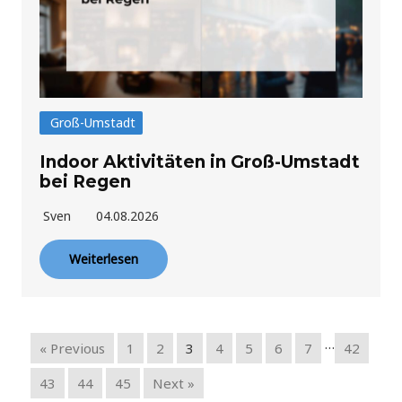
Groß-Umstadt
Indoor Aktivitäten in Groß-Umstadt
bei Regen
Sven
04.08.2026
Weiterlesen
…
« Previous
1
2
3
4
5
6
7
42
43
44
45
Next »